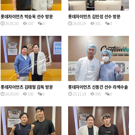
롯데자이언츠 박승욱 선수 방문
롯데자이언츠 김민성 선수 방문
26.05.30
107
0
26.03.19
301
0
롯데자이언츠 김태형 감독 방문
롯데자이언츠 신동건 선수 라섹수술
26.03.09
330
0
25.11.18
395
0