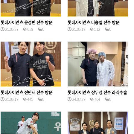
롯데자이언츠 윤성빈 선수 방문
롯데자이언츠 나승엽 선수 방문
25.06.27
639
0
25.06.19
512
0
롯데자이언츠 전민재 선수 방문
롯데자이언츠 장두성 선수 라식수술
25.06.19
445
0
24.03.29
704
0