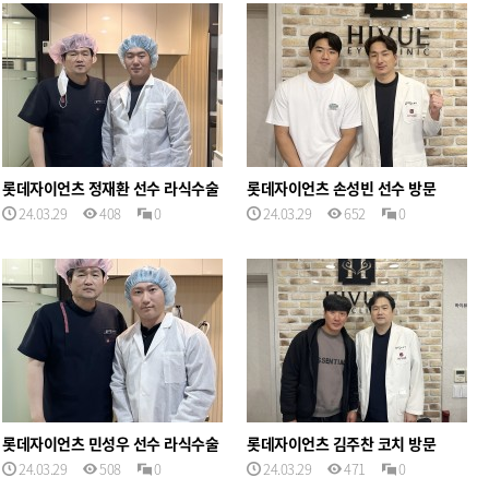
롯데자이언츠 정재환 선수 라식수술
롯데자이언츠 손성빈 선수 방문
24.03.29
408
0
24.03.29
652
0
롯데자이언츠 민성우 선수 라식수술
롯데자이언츠 김주찬 코치 방문
24.03.29
508
0
24.03.29
471
0