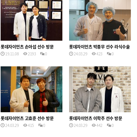
롯데자이언츠 손아섭 선수 방문
롯데자이언츠 박종무 선수 라식수술
19.11.08
2193
0
24.03.29
423
0
롯데자이언츠 고효준 선수 방문
롯데자이언츠 이학주 선수 방문
24.03.29
415
0
24.03.29
442
0