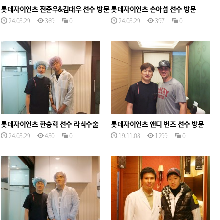
롯데자이언츠 전준우&김대우 선수 방문
롯데자이언츠 손아섭 선수 방문
24.03.29
369
0
24.03.29
397
0
롯데자이언츠 한승혁 선수 라식수술
롯데자이언츠 앤디 번즈 선수 방문
24.03.29
430
0
19.11.08
1299
0